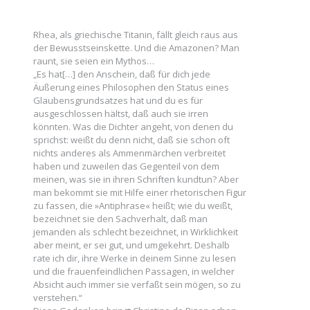
Rhea, als griechische Titanin, fällt gleich raus aus
der Bewusstseinskette. Und die Amazonen? Man
raunt, sie seien ein Mythos…
„Es hat[…] den Anschein, daß für dich jede
Äußerung eines Philosophen den Status eines
Glaubensgrundsatzes hat und du es für
ausgeschlossen hältst, daß auch sie irren
könnten. Was die Dichter angeht, von denen du
sprichst: weißt du denn nicht, daß sie schon oft
nichts anderes als Ammenmärchen verbreitet
haben und zuweilen das Gegenteil von dem
meinen, was sie in ihren Schriften kundtun? Aber
man bekommt sie mit Hilfe einer rhetorischen Figur
zu fassen, die »Antiphrase« heißt; wie du weißt,
bezeichnet sie den Sachverhalt, daß man
jemanden als schlecht bezeichnet, in Wirklichkeit
aber meint, er sei gut, und umgekehrt. Deshalb
rate ich dir, ihre Werke in deinem Sinne zu lesen
und die frauenfeindlichen Passagen, in welcher
Absicht auch immer sie verfaßt sein mögen, so zu
verstehen.“