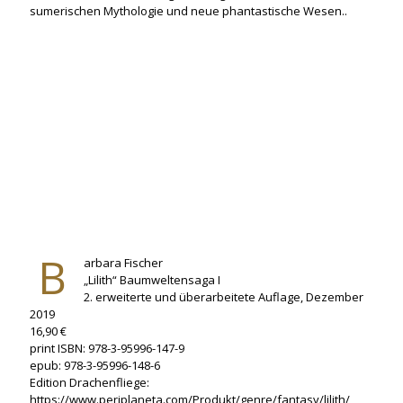
sumerischen Mythologie und neue phantastische Wesen..
B
arbara Fischer
„Lilith“ Baumweltensaga I
2. erweiterte und überarbeitete Auflage, Dezember
2019
16,90 €
print ISBN: 978-3-95996-147-9
epub: 978-3-95996-148-6
Edition Drachenfliege:
https://www.periplaneta.com/Produkt/genre/fantasy/lilith/