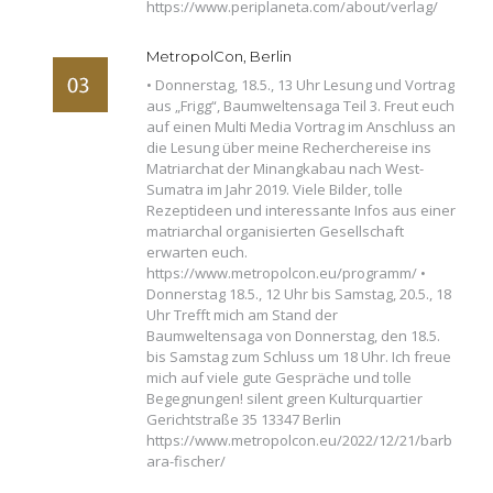
https://www.periplaneta.com/about/verlag/
MetropolCon, Berlin
• Donnerstag, 18.5., 13 Uhr Lesung und Vortrag
aus „Frigg“, Baumweltensaga Teil 3. Freut euch
auf einen Multi Media Vortrag im Anschluss an
die Lesung über meine Recherchereise ins
Matriarchat der Minangkabau nach West-
Sumatra im Jahr 2019. Viele Bilder, tolle
Rezeptideen und interessante Infos aus einer
matriarchal organisierten Gesellschaft
erwarten euch.
https://www.metropolcon.eu/programm/ •
Donnerstag 18.5., 12 Uhr bis Samstag, 20.5., 18
Uhr Trefft mich am Stand der
Baumweltensaga von Donnerstag, den 18.5.
bis Samstag zum Schluss um 18 Uhr. Ich freue
mich auf viele gute Gespräche und tolle
Begegnungen! silent green Kulturquartier
Gerichtstraße 35 13347 Berlin
https://www.metropolcon.eu/2022/12/21/barb
ara-fischer/