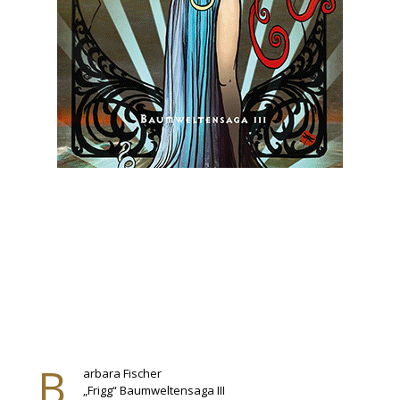
B
arbara Fischer
„Frigg“ Baumweltensaga III