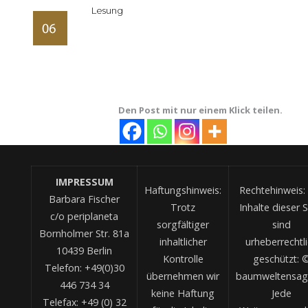
Lesung
Den Post mit nur einem Klick teilen.
IMPRESSUM
Haftungshinweis:
Rechtehinweis: 
Barbara Fischer
Trotz
Inhalte dieser S
c/o periplaneta
sorgfältiger
sind
Bornholmer Str. 81a
inhaltlicher
urheberrechtl
10439 Berlin
Kontrolle
geschützt: 
Telefon: +49(0)30
übernehmen wir
baumweltensag
446 734 34
keine Haftung
Jede
Telefax: +49 (0) 32