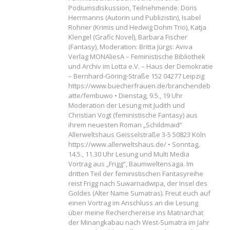
Podiumsdiskussion, Teilnehmende: Doris
Herrmanns (Autorin und Publizistin), Isabel
Rohner (Krimis und Hedwig Dohm Trio), Katja
Klengel (Grafic Novel), Barbara Fischer
(Fantasy), Moderation: Britta Jürgs: Aviva
Verlag MONAliesA – Feministische Bibliothek
und Archiv im Lotta e.V. – Haus der Demokratie
– Bernhard-Göring-Straße 152 04277 Leipzig
https://www.buecherfrauen.de/branchendeb
atte/fembuwo • Dienstag, 9.5., 19 Uhr
Moderation der Lesung mit Judith und
Christian Vogt (feministische Fantasy) aus
ihrem neuesten Roman „Schildmaid“
Allerweltshaus Geisselstraße 3-5 50823 Köln
https://www.allerweltshaus.de/ • Sonntag,
14.5., 11.30 Uhr Lesung und Multi Media
Vortrag aus „Frigg“, Baumweltensaga. Im
dritten Teil der feministischen Fantasyreihe
reist Frigg nach Suwarnadwipa, der Insel des
Goldes (Alter Name Sumatras). Freut euch auf
einen Vortrag im Anschluss an die Lesung
über meine Recherchereise ins Matriarchat
der Minangkabau nach West-Sumatra im Jahr