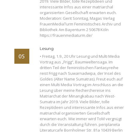
2019. Viele Bilder, tolle Rezeptideen und
interessante Infos aus einer matriarchal
organisierten Gesellschaft erwarten euch.
Moderation: Gerit Sonntag, Magas Verlag
FrauenMediaTurm Feministisches Archiv und
Bibliothek Am Bayenturm 2 50678 Köln
https://frauenmediaturm.de/
Lesung
• Freitag, 1.9., 20 Uhr Lesung und Multi Media
Vortrag aus „Frigg“, Baumweltensaga. Im
dritten Teil der feministischen Fantasyreihe
reist Frigg nach Suwarnadwipa, der Insel des
Goldes (Alter Name Sumatras). Freut euch auf
einen Multi Media Vortrag im Anschluss an die
Lesung über meine Recherchereise ins
Matriarchat der Minangkabau nach West-
Sumatra im Jahr 2019. Viele Bilder, tolle
Rezeptideen und interessante Infos aus einer
matriarchal organisierten Gesellschaft
erwarten euch. Wie immer wird ToM vergnügt
durch die Veranstaltung führen. periplaneta
Literaturcafe Bornholmer Str. 81a 10439 Berlin