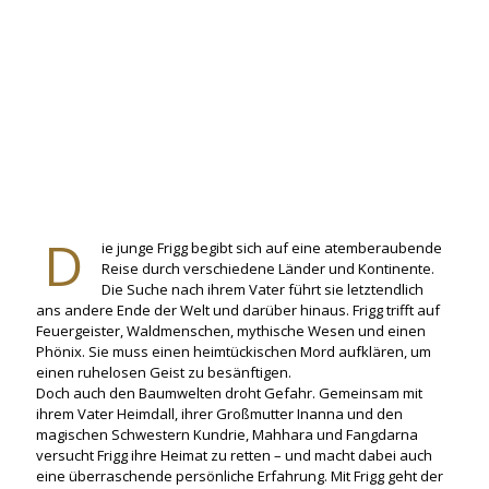
6
3
6
-
-
-
3
9
1
1
5
5
7
9
1
-
9
-
6
6
6
-
3
1
7
D
ie junge Frigg begibt sich auf eine atemberaubende
Reise durch verschiedene Länder und Kontinente.
Die Suche nach ihrem Vater führt sie letztendlich
ans andere Ende der Welt und darüber hinaus. Frigg trifft auf
Feuergeister, Waldmenschen, mythische Wesen und einen
Phönix. Sie muss einen heimtückischen Mord aufklären, um
einen ruhelosen Geist zu besänftigen.
Doch auch den Baumwelten droht Gefahr. Gemeinsam mit
ihrem Vater Heimdall, ihrer Großmutter Inanna und den
magischen Schwestern Kundrie, Mahhara und Fangdarna
versucht Frigg ihre Heimat zu retten – und macht dabei auch
eine überraschende persönliche Erfahrung. Mit Frigg geht der