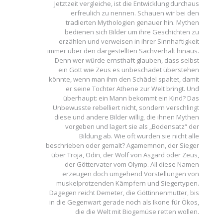
Jetztzeit vergleiche, ist die Entwicklung durchaus
erfreulich zu nennen. Schauen wir bei den
tradierten Mythologien genauer hin. Mythen
bedienen sich Bilder um ihre Geschichten zu
erzählen und verweisen in ihrer Sinnhaftigkeit
immer über den dargestellten Sachverhalt hinaus.
Denn wer würde ernsthaft glauben, dass selbst
ein Gott wie Zeus es unbeschadet überstehen
könnte, wenn man ihm den Schädel spaltet, damit
er seine Tochter Athene zur Welt bringt. Und
überhaupt: ein Mann bekommt ein Kind? Das
Unbewusste rebelliert nicht, sondern verschlingt
diese und andere Bilder willig, die ihnen Mythen
vorgeben und lagert sie als „Bodensatz“ der
Bildung ab. Wie oft wurden sie nicht alle
beschrieben oder gemalt? Agamemnon, der Sieger
über Troja, Odin, der Wolf von Asgard oder Zeus,
der Göttervater vom Olymp. All diese Namen
erzeugen doch umgehend Vorstellungen von
muskelprotzenden Kämpfern und Siegertypen.
Dagegen reicht Demeter, die Göttinnenmutter, bis
in die Gegenwart gerade noch als Ikone für Ökos,
die die Welt mit Biogemüse retten wollen.