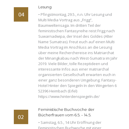
Lesung
• Pfingstmontag, 29.5., n.n. Uhr Lesung und
Multi Media Vortrag aus „Frigg“,
Baumweltensaga. Im dritten Teil der
feministischen Fantasyreihe reist Frigg nach
Suwarnadwipa, der Insel des Goldes (Alter
Name Sumatras). Freut euch auf einen Multi
Media Vortrag im Anschluss an die Lesung
über meine Recherchereise ins Matriarchat
der Minangkabau nach West-Sumatra im Jahr
2019. Viele Bilder, tolle Rezeptideen und
interessante Infos aus einer matriarchal
organisierten Gesellschaft erwarten euch in
einer ganz besonderen Umgebung. Fantasy-
Hotel Hinter den Spiegeln In den Wingerten 6
52396 Heimbach (Eifel)
https://www.hinterdenspiegeln.de/
Feministische Buchwoche der
Bücherfrauen vom 6.5. – 14.5.
• Samstag, 6.5., 14 Uhr Eröffnung der
Feministischen Buchwoche mit einer