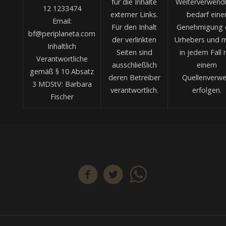
für die Inhalte
Weiterverwend
12 1233474
externer Links.
bedarf eine
Email:
Für den Inhalt
Genehmigung 
bf@periplaneta.com
der verlinkten
Urhebers und 
Inhaltlich
Seiten sind
in jedem Fall 
Verantwortliche
ausschließlich
einem
gemäß § 10 Absatz
deren Betreiber
Quellenverwe
3 MDStV: Barbara
verantwortlich.
erfolgen.
Fischer