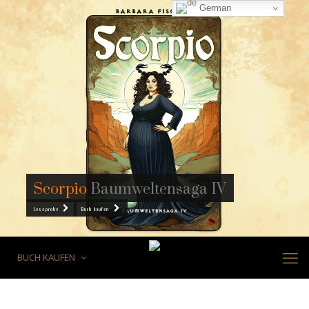
German
Scorpio
Baumweltensaga IV
Leseprobe
Buch kaufen
Frigg
Baumweltensaga III
Leseprobe
Buch kaufen
BUCH KAUFEN