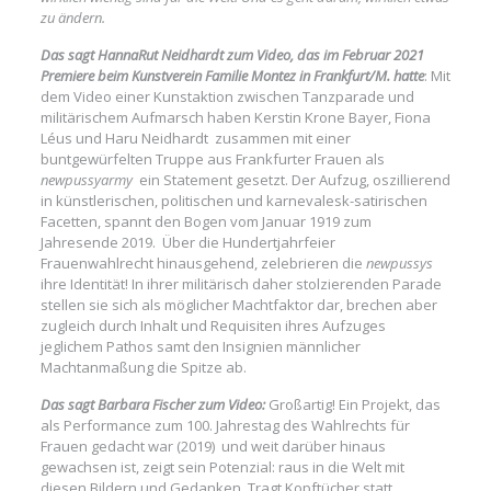
zu ändern.
Das sagt HannaRut Neidhardt zum Video, das im Februar 2021
Premiere beim Kunstverein Familie Montez in Frankfurt/M. hatte
: Mit
dem Video einer Kunstaktion zwischen Tanzparade und
militärischem Aufmarsch haben Kerstin Krone Bayer, Fiona
Léus und Haru Neidhardt zusammen mit einer
buntgewürfelten Truppe aus Frankfurter Frauen als
newpussyarmy
ein Statement gesetzt. Der Aufzug, oszillierend
in künstlerischen, politischen und karnevalesk-satirischen
Facetten, spannt den Bogen vom Januar 1919 zum
Jahresende 2019. Über die Hundertjahrfeier
Frauenwahlrecht hinausgehend, zelebrieren die
newpussys
ihre Identität! In ihrer militärisch daher stolzierenden Parade
stellen sie sich als möglicher Machtfaktor dar, brechen aber
zugleich durch Inhalt und Requisiten ihres Aufzuges
jeglichem Pathos samt den Insignien männlicher
Machtanmaßung die Spitze ab.
Das sagt Barbara Fischer zum Video:
Großartig! Ein Projekt, das
als Performance zum 100. Jahrestag des Wahlrechts für
Frauen gedacht war (2019) und weit darüber hinaus
gewachsen ist, zeigt sein Potenzial: raus in die Welt mit
diesen Bildern und Gedanken. Tragt Kopftücher statt