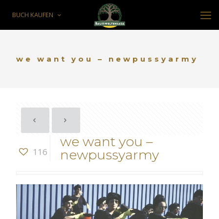
BUCH KAUFEN
we want you – newpussyarmy
we want you –
116
newpussyarmy