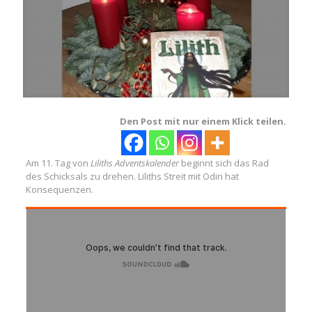
Den Post mit nur einem Klick teilen.
Am 11. Tag von
Liliths Adventskalender
beginnt sich das Rad
des Schicksals zu drehen. Liliths Streit mit Odin hat
Konsequenzen.