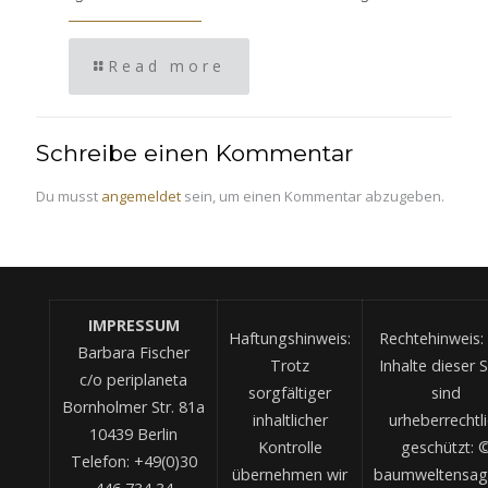
Read more
Schreibe einen Kommentar
Du musst
angemeldet
sein, um einen Kommentar abzugeben.
IMPRESSUM
Haftungshinweis:
Rechtehinweis: 
Barbara Fischer
Trotz
Inhalte dieser S
c/o periplaneta
sorgfältiger
sind
Bornholmer Str. 81a
inhaltlicher
urheberrechtl
10439 Berlin
Kontrolle
geschützt: 
Telefon: +49(0)30
übernehmen wir
baumweltensag