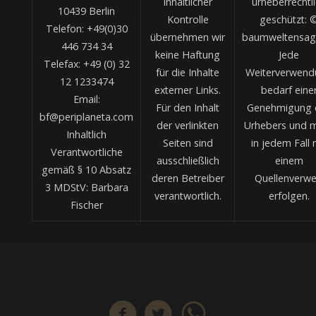
inhaltlicher
urheberrechtl
10439 Berlin
Kontrolle
geschützt: 
Telefon: +49(0)30
übernehmen wir
baumweltensag
446 734 34
keine Haftung
Jede
Telefax: +49 (0) 32
für die Inhalte
Weiterverwend
12 1233474
externer Links.
bedarf eine
Email:
Für den Inhalt
Genehmigung 
bf@periplaneta.com
der verlinkten
Urhebers und 
Inhaltlich
Seiten sind
in jedem Fall 
Verantwortliche
ausschließlich
einem
gemäß § 10 Absatz
deren Betreiber
Quellenverwe
3 MDStV: Barbara
verantwortlich.
erfolgen.
Fischer