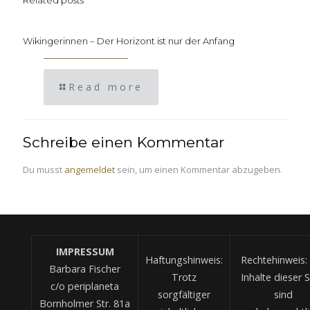
Wikingerinnen – Der Horizont ist nur der Anfang
Read more
Schreibe einen Kommentar
Du musst
angemeldet
sein, um einen Kommentar abzugeben.
IMPRESSUM
Haftungshinweis:
Rechtehinweis: 
Barbara Fischer
Trotz
Inhalte dieser S
c/o periplaneta
sorgfältiger
sind
Bornholmer Str. 81a