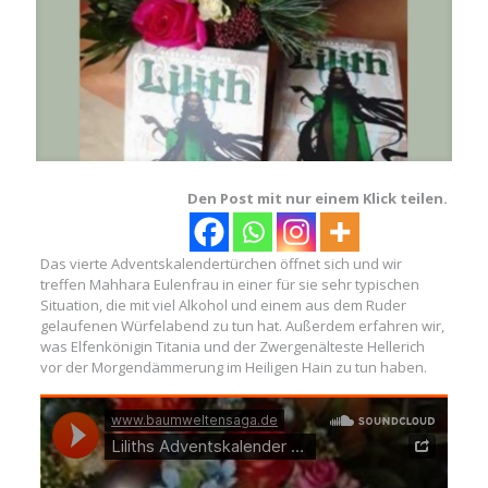
Den Post mit nur einem Klick teilen.
Das vierte Adventskalendertürchen öffnet sich und wir
treffen Mahhara Eulenfrau in einer für sie sehr typischen
Situation, die mit viel Alkohol und einem aus dem Ruder
gelaufenen Würfelabend zu tun hat. Außerdem erfahren wir,
was Elfenkönigin Titania und der Zwergenälteste Hellerich
vor der Morgendämmerung im Heiligen Hain zu tun haben.