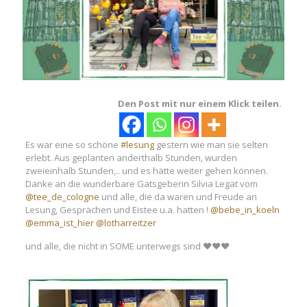
Den Post mit nur einem Klick teilen.
Es war eine so schöne
#lesung
gestern wie man sie selten
erlebt. Aus geplanten anderthalb Stunden, wurden
zweieinhalb Stunden,.. und es hätte weiter gehen können.
Danke an die wunderbare Gatsgeberin Silvia Legat vom
@tee_de_cologne
und alle, die da waren und Freude an
Lesung, Gesprächen und Eistee u.a. hatten !
@bebe_in_koeln
@emma_ist_hier
@lotharreitzer
und alle, die nicht in SOME unterwegs sind ❤️❤️❤️