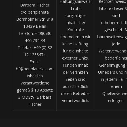
Haftungshinweis:
Rechtehinweis: 
Barbara Fischer
Trotz
Inhalte dieser S
c/o periplaneta
sorgfältiger
sind
Bornholmer Str. 81a
inhaltlicher
urheberrechtl
10439 Berlin
Kontrolle
geschützt: 
Telefon: +49(0)30
übernehmen wir
baumweltensag
446 734 34
keine Haftung
Jede
Telefax: +49 (0) 32
für die Inhalte
Weiterverwend
12 1233474
externer Links.
bedarf eine
Email:
Für den Inhalt
Genehmigung 
bf@periplaneta.com
der verlinkten
Urhebers und 
Inhaltlich
Seiten sind
in jedem Fall 
Verantwortliche
ausschließlich
einem
gemäß § 10 Absatz
deren Betreiber
Quellenverwe
3 MDStV: Barbara
verantwortlich.
erfolgen.
Fischer