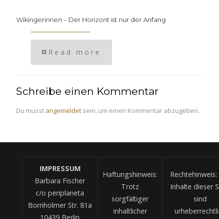
Wikingerinnen – Der Horizont ist nur der Anfang
Read more
Schreibe einen Kommentar
Du musst
angemeldet
sein, um einen Kommentar abzugeben.
IMPRESSUM
Haftungshinweis:
Rechtehinweis: 
Barbara Fischer
Trotz
Inhalte dieser S
c/o periplaneta
sorgfältiger
sind
Bornholmer Str. 81a
inhaltlicher
urheberrechtl
10439 Berlin