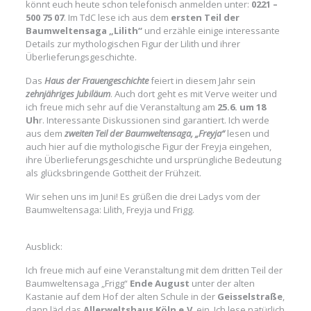
könnt euch heute schon telefonisch anmelden unter:
0221 –
500 75 07
. Im TdC lese ich aus dem
ersten Teil der
Baumweltensaga „Lilith“
und erzähle einige interessante
Details zur mythologischen Figur der Lilith und ihrer
Überlieferungsgeschichte.
Das
Haus der Frauengeschichte
feiert in diesem Jahr sein
zehnjähriges Jubiläum
. Auch dort geht es mit Verve weiter und
ich freue mich sehr auf die Veranstaltung am
25.6. um 18
Uh
r. Interessante Diskussionen sind garantiert. Ich werde
aus dem
zweiten Teil der Baumweltensaga, „Freyja“
lesen und
auch hier auf die mythologische Figur der Freyja eingehen,
ihre Überlieferungsgeschichte und ursprüngliche Bedeutung
als glücksbringende Gottheit der Frühzeit.
Wir sehen uns im Juni! Es grüßen die drei Ladys vom der
Baumweltensaga: Lilith, Freyja und Frigg.
Ausblick:
Ich freue mich auf eine Veranstaltung mit dem dritten Teil der
Baumweltensaga „Frigg“
Ende August
unter der alten
Kastanie auf dem Hof der alten Schule in der
Geisselstraße
,
dann läd das
Allerweltshaus Köln e.V
. ein. Ich lese natürlich