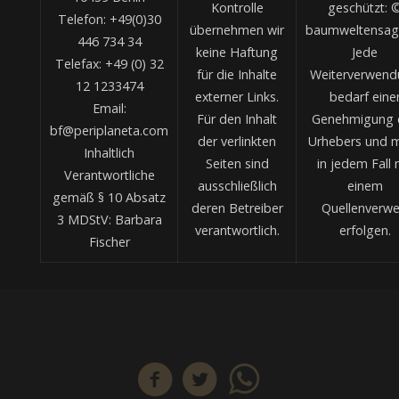
Kontrolle
geschützt: 
Telefon: +49(0)30
übernehmen wir
baumweltensag
446 734 34
keine Haftung
Jede
Telefax: +49 (0) 32
für die Inhalte
Weiterverwend
12 1233474
externer Links.
bedarf eine
Email:
Für den Inhalt
Genehmigung 
bf@periplaneta.com
der verlinkten
Urhebers und 
Inhaltlich
Seiten sind
in jedem Fall 
Verantwortliche
ausschließlich
einem
gemäß § 10 Absatz
deren Betreiber
Quellenverwe
3 MDStV: Barbara
verantwortlich.
erfolgen.
Fischer