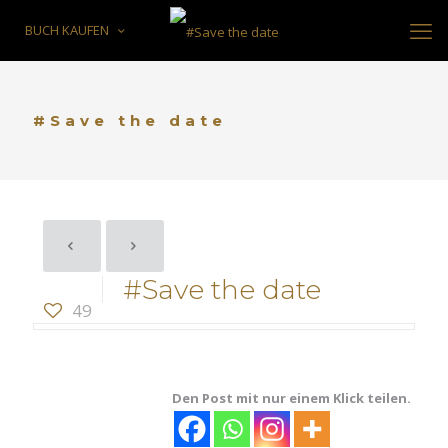
BUCH KAUFEN
#Save the date
#Save the date
49
Den Post mit nur einem Klick teilen.