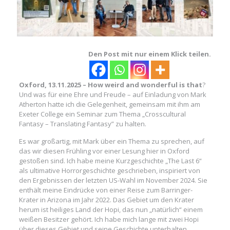
Den Post mit nur einem Klick teilen.
Oxford, 13.11.2025 – How weird and wonderful is that
?
Und was für eine Ehre und Freude – auf Einladung von Mark
Atherton hatte ich die Gelegenheit, gemeinsam mit ihm am
Exeter College ein Seminar zum Thema „Crosscultural
Fantasy – Translating Fantasy” zu halten.
Es war großartig, mit Mark über ein Thema zu sprechen, auf
das wir diesen Frühling vor einer Lesung hier in Oxford
gestoßen sind. Ich habe meine Kurzgeschichte „The Last 6“
als ultimative Horrorgeschichte geschrieben, inspiriert von
den Ergebnissen der letzten US-Wahl im November 2024. Sie
enthält meine Eindrücke von einer Reise zum Barringer-
Krater in Arizona im Jahr 2022. Das Gebiet um den Krater
herum ist heiliges Land der Hopi, das nun „natürlich“ einem
weißen Besitzer gehört. Ich habe mich lange mit zwei Hopi
über dieses Gebiet und seine Geschichte unterhalten.