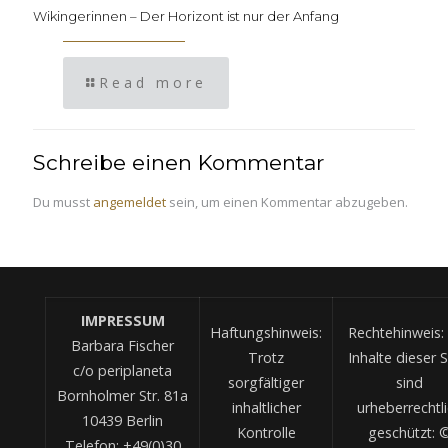
Wikingerinnen – Der Horizont ist nur der Anfang
Read more
Schreibe einen Kommentar
Du musst
angemeldet
sein, um einen Kommentar abzugeben.
IMPRESSUM
Haftungshinweis:
Rechtehinweis: 
Barbara Fischer
Trotz
Inhalte dieser S
c/o periplaneta
sorgfältiger
sind
Bornholmer Str. 81a
inhaltlicher
urheberrechtl
10439 Berlin
Kontrolle
geschützt: 
Telefon: +49(0)30