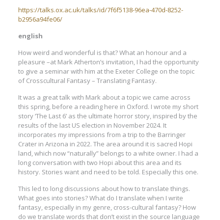
https://talks.ox.ac.uk/talks/id/7f6f5138-96ea-470d-8252-
b2956a94fe06/
english
How weird and wonderful is that? What an honour and a
pleasure –at Mark Atherton’s invitation, I had the opportunity
to give a seminar with him at the Exeter College on the topic
of Crosscultural Fantasy – Translating Fantasy.
It was a great talk with Mark about a topic we came across
this spring, before a reading here in Oxford. I wrote my short
story ‘The Last 6’ as the ultimate horror story, inspired by the
results of the last US election in November 2024. It
incorporates my impressions from a trip to the Barringer
Crater in Arizona in 2022. The area around it is sacred Hopi
land, which now “naturally” belongs to a white owner. I had a
long conversation with two Hopi about this area and its
history. Stories want and need to be told. Especially this one.
This led to long discussions about how to translate things.
What goes into stories? What do I translate when I write
fantasy, especially in my genre, cross-cultural fantasy? How
do we translate words that don’t exist in the source language