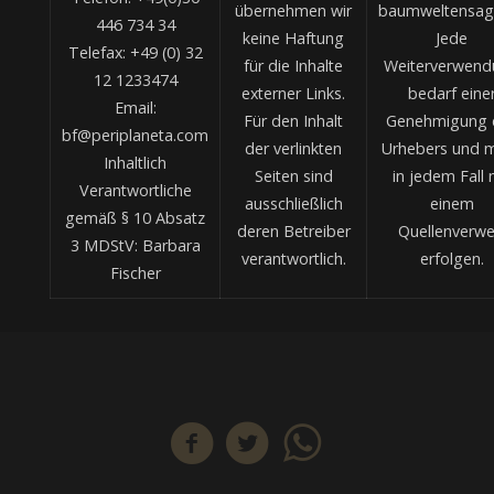
übernehmen wir
baumweltensag
446 734 34
keine Haftung
Jede
Telefax: +49 (0) 32
für die Inhalte
Weiterverwend
12 1233474
externer Links.
bedarf eine
Email:
Für den Inhalt
Genehmigung 
bf@periplaneta.com
der verlinkten
Urhebers und 
Inhaltlich
Seiten sind
in jedem Fall 
Verantwortliche
ausschließlich
einem
gemäß § 10 Absatz
deren Betreiber
Quellenverwe
3 MDStV: Barbara
verantwortlich.
erfolgen.
Fischer