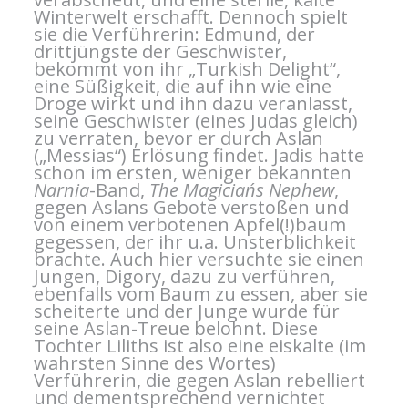
Winterwelt erschafft. Dennoch spielt
sie die Verführerin: Edmund, der
drittjüngste der Geschwister,
bekommt von ihr „Turkish Delight“,
eine Süßigkeit, die auf ihn wie eine
Droge wirkt und ihn dazu veranlasst,
seine Geschwister (eines Judas gleich)
zu verraten, bevor er durch Aslan
(„Messias“) Erlösung findet. Jadis hatte
schon im ersten, weniger bekannten
Narnia
-Band,
The Magician´s Nephew
,
gegen Aslans Gebote verstoßen und
von einem verbotenen Apfel(!)baum
gegessen, der ihr u.a. Unsterblichkeit
brachte. Auch hier versuchte sie einen
Jungen, Digory, dazu zu verführen,
ebenfalls vom Baum zu essen, aber sie
scheiterte und der Junge wurde für
seine Aslan-Treue belohnt. Diese
Tochter Liliths ist also eine eiskalte (im
wahrsten Sinne des Wortes)
Verführerin, die gegen Aslan rebelliert
und dementsprechend vernichtet