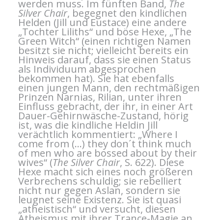
werden muss. Im fünften Band,
The
Silver Chair
, begegnet den kindlichen
Helden (Jill und Eustace) eine andere
„Tochter Liliths“ und böse Hexe, „The
Green Witch“ (einen richtigen Namen
besitzt sie nicht; vielleicht bereits ein
Hinweis darauf, dass sie einen Status
als Individuum abgesprochen
bekommen hat). Sie hat ebenfalls
einen jungen Mann, den rechtmäßigen
Prinzen Narnias, Rilian, unter ihren
Einfluss gebracht, der ihr, in einer Art
Dauer-Gehirnwäsche-Zustand, hörig
ist, was die kindliche Heldin Jill
verächtlich kommentiert: „Where I
come from (…) they don´t think much
of men who are bossed about by their
wives“ (
The Silver Chair
, S. 622). Diese
Hexe macht sich eines noch größeren
Verbrechens schuldig; sie rebelliert
nicht nur gegen Aslan, sondern sie
leugnet seine Existenz. Sie ist quasi
„atheistisch“ und versucht, diesen
Atheismus mit ihrer Trance-Magie an