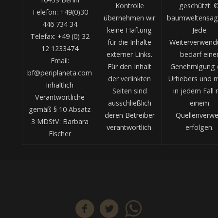
Kontrolle
geschützt: 
Telefon: +49(0)30
übernehmen wir
baumweltensag
446 734 34
keine Haftung
Jede
Telefax: +49 (0) 32
für die Inhalte
Weiterverwend
12 1233474
externer Links.
bedarf eine
Email:
Für den Inhalt
Genehmigung 
bf@periplaneta.com
der verlinkten
Urhebers und 
Inhaltlich
Seiten sind
in jedem Fall 
Verantwortliche
ausschließlich
einem
gemäß § 10 Absatz
deren Betreiber
Quellenverwe
3 MDStV: Barbara
verantwortlich.
erfolgen.
Fischer