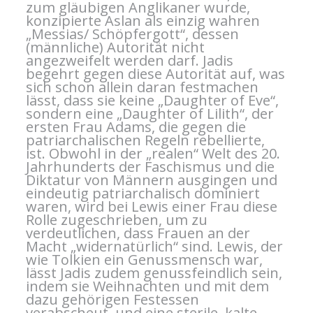
zum gläubigen Anglikaner wurde,
konzipierte Aslan als einzig wahren
„Messias/ Schöpfergott“, dessen
(männliche) Autorität nicht
angezweifelt werden darf. Jadis
begehrt gegen diese Autorität auf, was
sich schon allein daran festmachen
lässt, dass sie keine „Daughter of Eve“,
sondern eine „Daughter of Lilith“, der
ersten Frau Adams, die gegen die
patriarchalischen Regeln rebellierte,
ist. Obwohl in der „realen“ Welt des 20.
Jahrhunderts der Faschismus und die
Diktatur von Männern ausgingen und
eindeutig patriarchalisch dominiert
waren, wird bei Lewis einer Frau diese
Rolle zugeschrieben, um zu
verdeutlichen, dass Frauen an der
Macht „widernatürlich“ sind. Lewis, der
wie Tolkien ein Genussmensch war,
lässt Jadis zudem genussfeindlich sein,
indem sie Weihnachten und mit dem
dazu gehörigen Festessen
verabscheut, und eine sterile, kalte