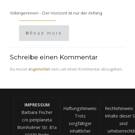
Wikingerinnen – Der Horizont ist nur der Anfang
Read more
Schreibe einen Kommentar
Du musst
angemeldet
sein, um einen Kommentar abzugeben.
IMPRESSUM
Haftungshinweis:
Rechtehinweis: 
Barbara Fischer
Trotz
Inhalte dieser S
c/o periplaneta
sorgfältiger
sind
Bornholmer Str. 81a
inhaltlicher
urheberrechtl
10439 Berlin