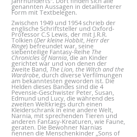
Jahrhunderts“. Dort finden sich alle
genannten Aussagen in detaillierterer
Form mit Textbelegen.
Zwischen 1949 und 1954 schrieb der
englische Schriftsteller und Oxford-
Professor C.S Lewis, der mit J.R.R.
Tolkien (
Der kleine Hobbit
,
Herr der
Ringe
) befreundet war, seine
siebenteilige Fantasy-Reihe
The
Chronicles of Narnia
, die an Kinder
gerichtet war und von denen der
zweite Band,
The Lion, the Witch and the
Wardrobe
, durch diverse Verfilmungen
am bekanntesten geworden ist. Die
Helden dieses Bandes sind die 4
Pevensie-Geschwister Peter, Susan,
Edmund und Lucy, die während des
zweiten Weltkriegs durch einen
Kleiderschrank in eine andere Welt,
Narnia, mit sprechenden Tieren und
anderen Fantasy-Kreaturen, wie Faune,
geraten. Die Bewohner Narnias
nennen die Menschenkinder „Sons of