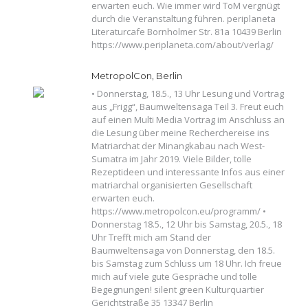
erwarten euch. Wie immer wird ToM vergnügt
durch die Veranstaltung führen. periplaneta
Literaturcafe Bornholmer Str. 81a 10439 Berlin
https://www.periplaneta.com/about/verlag/
MetropolCon, Berlin
• Donnerstag, 18.5., 13 Uhr Lesung und Vortrag
aus „Frigg“, Baumweltensaga Teil 3. Freut euch
auf einen Multi Media Vortrag im Anschluss an
die Lesung über meine Recherchereise ins
Matriarchat der Minangkabau nach West-
Sumatra im Jahr 2019. Viele Bilder, tolle
Rezeptideen und interessante Infos aus einer
matriarchal organisierten Gesellschaft
erwarten euch.
https://www.metropolcon.eu/programm/ •
Donnerstag 18.5., 12 Uhr bis Samstag, 20.5., 18
Uhr Trefft mich am Stand der
Baumweltensaga von Donnerstag, den 18.5.
bis Samstag zum Schluss um 18 Uhr. Ich freue
mich auf viele gute Gespräche und tolle
Begegnungen! silent green Kulturquartier
Gerichtstraße 35 13347 Berlin