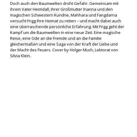
Doch auch den Baumwelten droht Gefahr. Gemeinsam mit
1
5
5
ihrem Vater Heimdall, ihrer Großmutter Inanna und den
7
9
1
magischen Schwestern Kundrie, Mahhara und Fangdarna
-
9
-
versucht Frigg ihre Heimat zu retten – und macht dabei auch
6
6
6
eine überraschende persönliche Erfahrung. Mit Frigg geht der
-
Kampf um die Baumwelten in eine neue Zeit. Eine magische
3
Reise, eine Ode an die Fremde und an die Familie
1
gleichermaßen und eine Saga von der Kraft der Liebe und
7
der Macht des Feuers. Cover by Holger Much, Lektorat von
Silvia Klein.