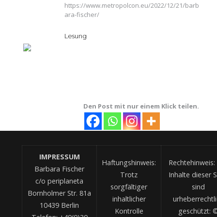
https://www.metropolcon.eu/2022/12/21/barb
ara-fischer/
Lesung
Den Post mit nur einem Klick teilen.
IMPRESSUM
Haftungshinweis:
Rechtehinweis: 
Barbara Fischer
Trotz
Inhalte dieser S
c/o periplaneta
sorgfältiger
sind
Bornholmer Str. 81a
inhaltlicher
urheberrechtl
10439 Berlin
Kontrolle
geschützt: 