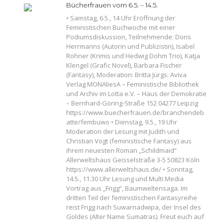
Bücherfrauen vom 6.5. – 14.5.
• Samstag, 6.5., 14 Uhr Eröffnung der
Feministischen Buchwoche mit einer
Podiumsdiskussion, Teilnehmende: Doris
Herrmanns (Autorin und Publizistin), Isabel
Rohner (Krimis und Hedwig Dohm Trio), Katja
Klengel (Grafic Novel), Barbara Fischer
(Fantasy), Moderation: Britta Jürgs: Aviva
Verlag MONAliesA – Feministische Bibliothek
und Archiv im Lotta e.V. – Haus der Demokratie
– Bernhard-Göring-Straße 152 04277 Leipzig
https://www.buecherfrauen.de/branchendeb
atte/fembuwo • Dienstag, 9.5., 19 Uhr
Moderation der Lesung mit Judith und
Christian Vogt (feministische Fantasy) aus
ihrem neuesten Roman „Schildmaid“
Allerweltshaus Geisselstraße 3-5 50823 Köln
https://www.allerweltshaus.de/ • Sonntag,
14.5., 11.30 Uhr Lesung und Multi Media
Vortrag aus „Frigg“, Baumweltensaga. Im
dritten Teil der feministischen Fantasyreihe
reist Frigg nach Suwarnadwipa, der Insel des
Goldes (Alter Name Sumatras). Freut euch auf