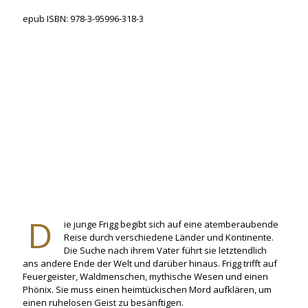
1
epub ISBN: 978-3-95996-318-3
p
1
p
6
r
6
r
,
i
,
i
0
n
0
n
0
t
0
t
€
I
€
I
S
p
S
B
r
B
N
i
N
:
n
:
9
t
9
7
I
7
8
S
8
-
B
-
3
N
3
-
:
-
D
ie junge Frigg begibt sich auf eine atemberaubende
9
9
9
Reise durch verschiedene Länder und Kontinente.
5
7
5
Die Suche nach ihrem Vater führt sie letztendlich
9
8
9
ans andere Ende der Welt und darüber hinaus. Frigg trifft auf
9
-
9
Feuergeister, Waldmenschen, mythische Wesen und einen
6
3
6
Phönix. Sie muss einen heimtückischen Mord aufklären, um
-
-
-
einen ruhelosen Geist zu besänftigen.
3
9
1