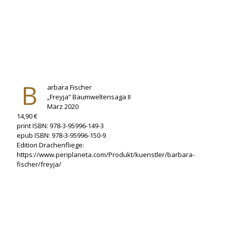
B
arbara Fischer
„Freyja“ Baumweltensaga II
März 2020
14,90 €
print ISBN: 978-3-95996-149-3
epub ISBN: 978-3-95996-150-9
Edition Drachenfliege:
https://www.periplaneta.com/Produkt/kuenstler/barbara-
fischer/freyja/