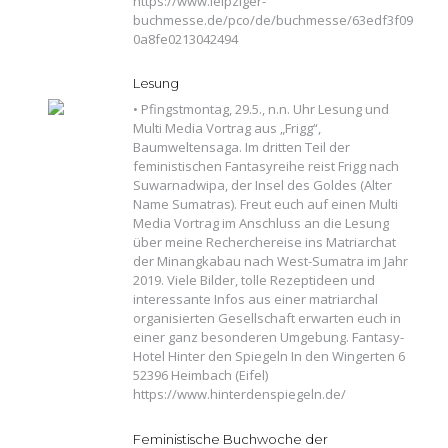
https://www.leipziger-
buchmesse.de/pco/de/buchmesse/63edf3f09
0a8fe0213042494
Lesung
• Pfingstmontag, 29.5., n.n. Uhr Lesung und
Multi Media Vortrag aus „Frigg“,
Baumweltensaga. Im dritten Teil der
feministischen Fantasyreihe reist Frigg nach
Suwarnadwipa, der Insel des Goldes (Alter
Name Sumatras). Freut euch auf einen Multi
Media Vortrag im Anschluss an die Lesung
über meine Recherchereise ins Matriarchat
der Minangkabau nach West-Sumatra im Jahr
2019. Viele Bilder, tolle Rezeptideen und
interessante Infos aus einer matriarchal
organisierten Gesellschaft erwarten euch in
einer ganz besonderen Umgebung. Fantasy-
Hotel Hinter den Spiegeln In den Wingerten 6
52396 Heimbach (Eifel)
https://www.hinterdenspiegeln.de/
Feministische Buchwoche der