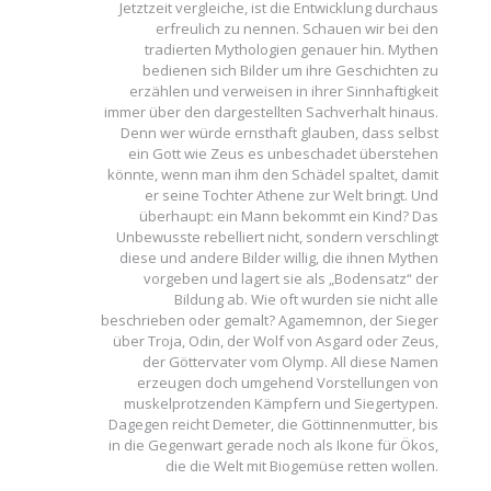
Jetztzeit vergleiche, ist die Entwicklung durchaus
erfreulich zu nennen. Schauen wir bei den
tradierten Mythologien genauer hin. Mythen
bedienen sich Bilder um ihre Geschichten zu
erzählen und verweisen in ihrer Sinnhaftigkeit
immer über den dargestellten Sachverhalt hinaus.
Denn wer würde ernsthaft glauben, dass selbst
ein Gott wie Zeus es unbeschadet überstehen
könnte, wenn man ihm den Schädel spaltet, damit
er seine Tochter Athene zur Welt bringt. Und
überhaupt: ein Mann bekommt ein Kind? Das
Unbewusste rebelliert nicht, sondern verschlingt
diese und andere Bilder willig, die ihnen Mythen
vorgeben und lagert sie als „Bodensatz“ der
Bildung ab. Wie oft wurden sie nicht alle
beschrieben oder gemalt? Agamemnon, der Sieger
über Troja, Odin, der Wolf von Asgard oder Zeus,
der Göttervater vom Olymp. All diese Namen
erzeugen doch umgehend Vorstellungen von
muskelprotzenden Kämpfern und Siegertypen.
Dagegen reicht Demeter, die Göttinnenmutter, bis
in die Gegenwart gerade noch als Ikone für Ökos,
die die Welt mit Biogemüse retten wollen.