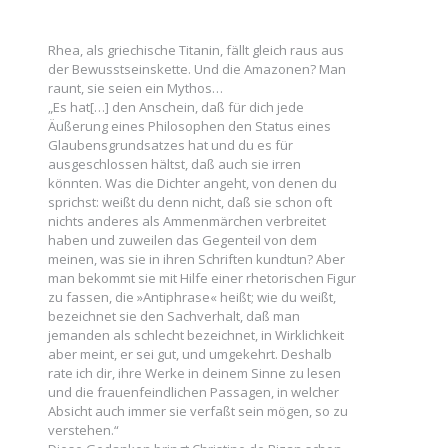
Rhea, als griechische Titanin, fällt gleich raus aus
der Bewusstseinskette. Und die Amazonen? Man
raunt, sie seien ein Mythos…
„Es hat[…] den Anschein, daß für dich jede
Äußerung eines Philosophen den Status eines
Glaubensgrundsatzes hat und du es für
ausgeschlossen hältst, daß auch sie irren
könnten. Was die Dichter angeht, von denen du
sprichst: weißt du denn nicht, daß sie schon oft
nichts anderes als Ammenmärchen verbreitet
haben und zuweilen das Gegenteil von dem
meinen, was sie in ihren Schriften kundtun? Aber
man bekommt sie mit Hilfe einer rhetorischen Figur
zu fassen, die »Antiphrase« heißt; wie du weißt,
bezeichnet sie den Sachverhalt, daß man
jemanden als schlecht bezeichnet, in Wirklichkeit
aber meint, er sei gut, und umgekehrt. Deshalb
rate ich dir, ihre Werke in deinem Sinne zu lesen
und die frauenfeindlichen Passagen, in welcher
Absicht auch immer sie verfaßt sein mögen, so zu
verstehen.“