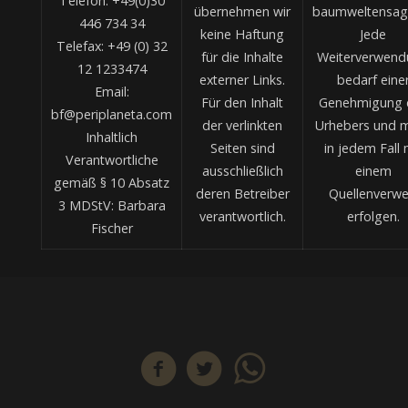
Telefon: +49(0)30
übernehmen wir
baumweltensag
446 734 34
keine Haftung
Jede
Telefax: +49 (0) 32
für die Inhalte
Weiterverwend
12 1233474
externer Links.
bedarf eine
Email:
Für den Inhalt
Genehmigung 
bf@periplaneta.com
der verlinkten
Urhebers und 
Inhaltlich
Seiten sind
in jedem Fall 
Verantwortliche
ausschließlich
einem
gemäß § 10 Absatz
deren Betreiber
Quellenverwe
3 MDStV: Barbara
verantwortlich.
erfolgen.
Fischer