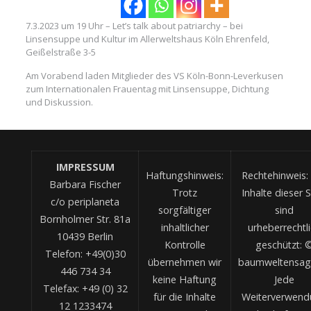
7.3.2023 um 19 Uhr – Let’s talk about patriarchy – bei
Linsensuppe und Kultur im Allerweltshaus Köln Ehrenfeld,
Geißelstraße 3-5
Am Vorabend laden Mitglieder des VS Köln-Bonn-Leverkusen
zum Internationalen Frauentag mit Linsensuppe, Dichtung
und Diskussion.
IMPRESSUM
Haftungshinweis:
Rechtehinweis: 
Barbara Fischer
Trotz
Inhalte dieser S
c/o periplaneta
sorgfältiger
sind
Bornholmer Str. 81a
inhaltlicher
urheberrechtl
10439 Berlin
Kontrolle
geschützt: 
Telefon: +49(0)30
übernehmen wir
baumweltensag
446 734 34
keine Haftung
Jede
Telefax: +49 (0) 32
für die Inhalte
Weiterverwend
12 1233474