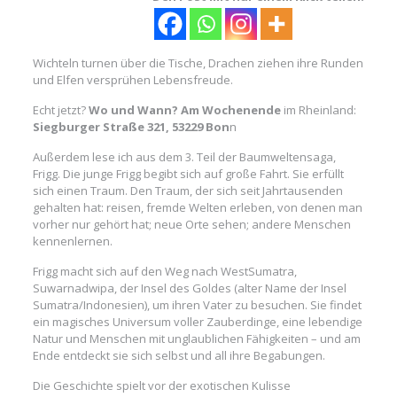
Wichteln turnen über die Tische, Drachen ziehen ihre Runden
und Elfen versprühen Lebensfreude.
Echt jetzt?
Wo und Wann? Am Wochenende
im Rheinland:
Siegburger Straße 321, 53229 Bon
n
Außerdem lese ich aus dem 3. Teil der Baumweltensaga,
Frigg. Die junge Frigg begibt sich auf große Fahrt. Sie erfüllt
sich einen Traum. Den Traum, der sich seit Jahrtausenden
gehalten hat: reisen, fremde Welten erleben, von denen man
vorher nur gehört hat; neue Orte sehen; andere Menschen
kennenlernen.
Frigg macht sich auf den Weg nach WestSumatra,
Suwarnadwipa, der Insel des Goldes (alter Name der Insel
Sumatra/Indonesien), um ihren Vater zu besuchen. Sie findet
ein magisches Universum voller Zauberdinge, eine lebendige
Natur und Menschen mit unglaublichen Fähigkeiten – und am
Ende entdeckt sie sich selbst und all ihre Begabungen.
Die Geschichte spielt vor der exotischen Kulisse