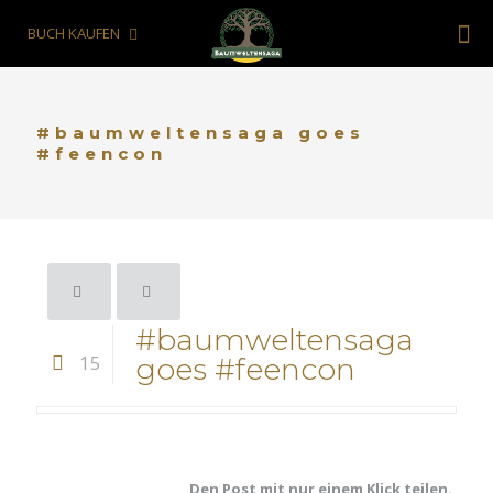
BUCH KAUFEN
#baumweltensaga goes
#feencon
#baumweltensaga
15
goes #feencon
Den Post mit nur einem Klick teilen.