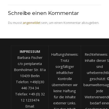
Schreibe einen Kommentar
Du musst
angemeldet
sein, um einen Kommentar abzugeben.
IMPRESSUM
Haftungshinweis:
Rechtehinweis: 
Barbara Fischer
Trotz
Inhalte dieser S
c/o periplaneta
sorgfältiger
sind
Bornholmer Str. 81a
inhaltlicher
urheberrechtl
10439 Berlin
Kontrolle
geschützt: 
Telefon: +49(0)30
übernehmen wir
baumweltensag
446 734 34
keine Haftung
Jede
Telefax: +49 (0) 32
für die Inhalte
Weiterverwend
12 1233474
externer Links.
bedarf eine
Email: