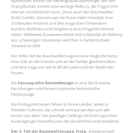
Mythischen Wesen der Minangkabau-Mythologie, wie den
Orang Bunian, kommt eine wichtige Rolle zu, als Frigg in ihre
Heimat zurückkehren muss. Denn auch den Baumwelten
droht Gefahr. Gemeinsam mit ihrem Vater Heimdall, ihrer
Großmutter Innanna und den magischen Schwestern
Kundrie, Mahhara und Fangdarna muss Frigg ihre Heimat
retten. Weltweite Zusammenarbeit und Solidarität als Rettung
aus schwierigen Situationen wird hier in fantastischem
Gewand erzählt.
Der dritte Teil der Baumweltensaga ist eine magische Reise,
eine Ode an die Fremde und an die Familie gleichermaßen
und eine Saga von der Kraft der Liebe und der Macht des
Feuers.
Die
Fantasyreihe
Baumweltensaga
ist eine durch meine
Forschungen und Reisen inspirierte feministische
Fantasysaga.
Die Protagonist:innen fahren in ferne Länder, leben in
fremden Kulturen, die schnell vertraut werden und alle
lernen von allen. Die jeweiligen Settings mit ihren typischen
Ausprägungen beeinflussen die Geschichten entscheidend.
Der 3. Teil der Baumweltensaga, Frigg,
entstand nach