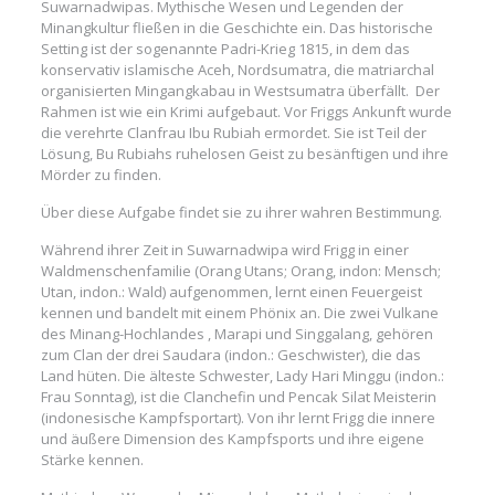
Suwarnadwipas. Mythische Wesen und Legenden der
Minangkultur fließen in die Geschichte ein. Das historische
Setting ist der sogenannte Padri-Krieg 1815, in dem das
konservativ islamische Aceh, Nordsumatra, die matriarchal
organisierten Mingangkabau in Westsumatra überfällt. Der
Rahmen ist wie ein Krimi aufgebaut. Vor Friggs Ankunft wurde
die verehrte Clanfrau Ibu Rubiah ermordet. Sie ist Teil der
Lösung, Bu Rubiahs ruhelosen Geist zu besänftigen und ihre
Mörder zu finden.
Über diese Aufgabe findet sie zu ihrer wahren Bestimmung.
Während ihrer Zeit in Suwarnadwipa wird Frigg in einer
Waldmenschenfamilie (Orang Utans; Orang, indon: Mensch;
Utan, indon.: Wald) aufgenommen, lernt einen Feuergeist
kennen und bandelt mit einem Phönix an. Die zwei Vulkane
des Minang-Hochlandes , Marapi und Singgalang, gehören
zum Clan der drei Saudara (indon.: Geschwister), die das
Land hüten. Die älteste Schwester, Lady Hari Minggu (indon.:
Frau Sonntag), ist die Clanchefin und Pencak Silat Meisterin
(indonesische Kampfsportart). Von ihr lernt Frigg die innere
und äußere Dimension des Kampfsports und ihre eigene
Stärke kennen.