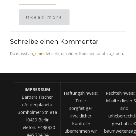
Read more
Schreibe einen Kommentar
Du musst
angemeldet
sein, um einen Kommentar abzugeben.
IMPRESSUM
Haftungshinweis:
Rechtehinweis: 
Barbara Fischer
Trotz
Inhalte dieser S
c/o periplaneta
sorgfältiger
sind
Bornholmer Str. 81a
inhaltlicher
urheberrechtl
10439 Berlin
Kontrolle
geschützt: 
Telefon: +49(0)30
übernehmen wir
baumweltensag
446 734 34