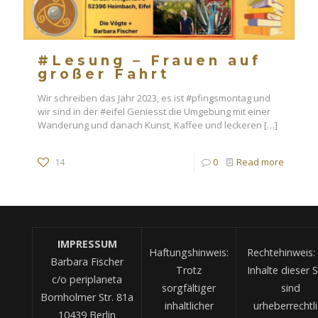
#Lesung – Frauen auf
großer Fahrt
Wir schreiben das Jahr 2023, es ist #pfingsmontag und
wir sind in der #eifel Geniesst die Umgebung mit einer
Wanderung und danach Kunst, Kaffee und leckeren
[…]
14
0
Read more
IMPRESSUM
Haftungshinweis:
Rechtehinweis: 
Barbara Fischer
Trotz
Inhalte dieser S
c/o periplaneta
sorgfältiger
sind
Bornholmer Str. 81a
inhaltlicher
urheberrechtl
10439 Berlin