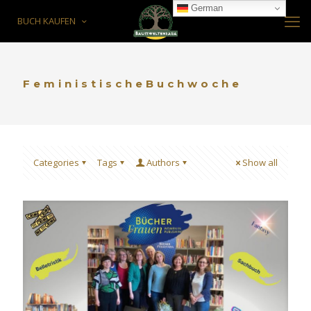
German
BUCH KAUFEN
FeministischeBuchwoche
Categories
Tags
Authors
Show all