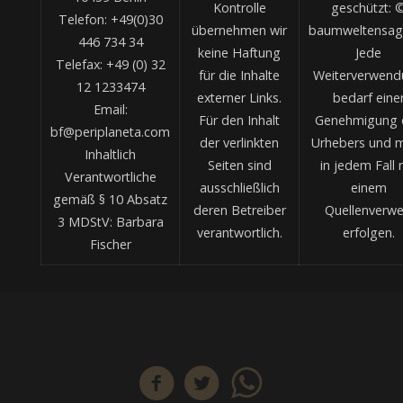
Kontrolle
geschützt: 
Telefon: +49(0)30
übernehmen wir
baumweltensag
446 734 34
keine Haftung
Jede
Telefax: +49 (0) 32
für die Inhalte
Weiterverwend
12 1233474
externer Links.
bedarf eine
Email:
Für den Inhalt
Genehmigung 
bf@periplaneta.com
der verlinkten
Urhebers und 
Inhaltlich
Seiten sind
in jedem Fall 
Verantwortliche
ausschließlich
einem
gemäß § 10 Absatz
deren Betreiber
Quellenverwe
3 MDStV: Barbara
verantwortlich.
erfolgen.
Fischer