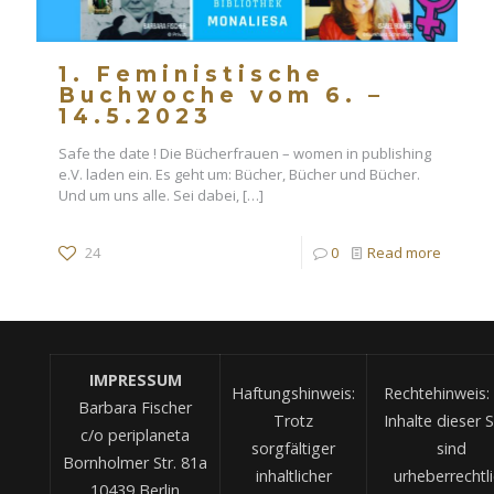
1. Feministische
Buchwoche vom 6. –
14.5.2023
Safe the date ! Die Bücherfrauen – women in publishing
e.V. laden ein. Es geht um: Bücher, Bücher und Bücher.
Und um uns alle. Sei dabei,
[…]
24
0
Read more
IMPRESSUM
Haftungshinweis:
Rechtehinweis: 
Barbara Fischer
Trotz
Inhalte dieser S
c/o periplaneta
sorgfältiger
sind
Bornholmer Str. 81a
inhaltlicher
urheberrechtl
10439 Berlin