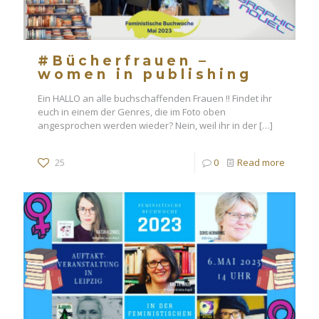
#Bücherfrauen –
women in publishing
Ein HALLO an alle buchschaffenden Frauen !! Findet ihr
euch in einem der Genres, die im Foto oben
angesprochen werden wieder? Nein, weil ihr in der
[…]
25
0
Read more