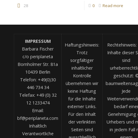
28
0
Read more
IMPRESSUM
Haftungshinweis:
Rechtehinweis: 
Barbara Fischer
Trotz
Inhalte dieser S
c/o periplaneta
sorgfältiger
sind
Bornholmer Str. 81a
inhaltlicher
urheberrechtl
10439 Berlin
Kontrolle
geschützt: 
Telefon: +49(0)30
übernehmen wir
baumweltensag
446 734 34
keine Haftung
Jede
Telefax: +49 (0) 32
für die Inhalte
Weiterverwend
12 1233474
externer Links.
bedarf eine
Email:
Für den Inhalt
Genehmigung 
bf@periplaneta.com
der verlinkten
Urhebers und 
Inhaltlich
Seiten sind
in jedem Fall 
Verantwortliche
ausschließlich
einem