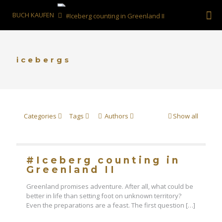
BUCH KAUFEN
icebergs
Categories
Tags
Authors
Show all
#Iceberg counting in
Greenland II
Greenland promises adventure. After all, what could be
better in life than setting foot on unknown territory?
Even the preparations are a feast. The first question
[…]