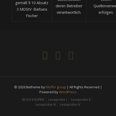
gemäß § 10 Absatz
deren Betreiber
Quellenverwe
3 MDStV: Barbara
verantwortlich.
erfolgen.
Fischer
© 2026 Betheme by
Muffin group
| All Rights Reserved |
Powered by
WordPress
BUCH KAUFEN
Leseprobe I
Leseprobe II
Leseprobe III
Leseprobe IV