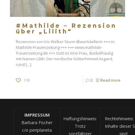
#Mathilde – Rezension
über „Lilith“
Rezension von Iris Welker Sturm @wortstellerin +++ in:
Mathilde-Frauenzeitung +++ +++ www.mathilde-
frauenzeitung.de +++ Gott ist eine Frau, dunkelhäutig
mit Namen Lilith. Der nordische Götterhimmel Asgard,
rund
[…]
118
2
Read more
IMPRESSUM
Haftungshinweis:
Rechtehinweis: 
Barbara Fischer
Trotz
Inhalte dieser S
c/o periplaneta
sorgfältiger
sind