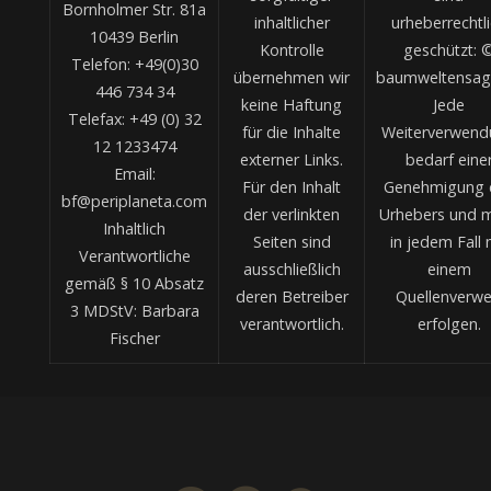
Bornholmer Str. 81a
inhaltlicher
urheberrechtl
10439 Berlin
Kontrolle
geschützt: 
Telefon: +49(0)30
übernehmen wir
baumweltensag
446 734 34
keine Haftung
Jede
Telefax: +49 (0) 32
für die Inhalte
Weiterverwend
12 1233474
externer Links.
bedarf eine
Email:
Für den Inhalt
Genehmigung 
bf@periplaneta.com
der verlinkten
Urhebers und 
Inhaltlich
Seiten sind
in jedem Fall 
Verantwortliche
ausschließlich
einem
gemäß § 10 Absatz
deren Betreiber
Quellenverwe
3 MDStV: Barbara
verantwortlich.
erfolgen.
Fischer