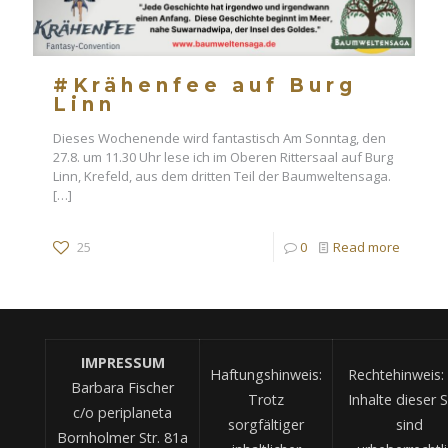
#Krähenfee auf Burg
Linn
Dieses Wochenende wird fantastisch Am Sonntag, den
27.8. um 11.30 Uhr lese ich im Oberen Rittersaal auf Burg
Linn, Krefeld, aus dem dritten Teil der Baumweltensaga.
[…]
25
0
Read more
IMPRESSUM
Haftungshinweis:
Rechtehinweis: 
Barbara Fischer
Trotz
Inhalte dieser S
c/o periplaneta
sorgfältiger
sind
Bornholmer Str. 81a