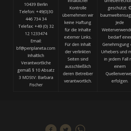
inhaltlicher
urheberrechtl
10439 Berlin
Kontrolle
geschützt: 
Telefon: +49(0)30
übernehmen wir
baumweltensag
446 734 34
keine Haftung
Jede
Telefax: +49 (0) 32
für die Inhalte
Weiterverwend
12 1233474
externer Links.
bedarf eine
Email:
Für den Inhalt
Genehmigung 
bf@periplaneta.com
der verlinkten
Urhebers und 
Inhaltlich
Seiten sind
in jedem Fall 
Verantwortliche
ausschließlich
einem
gemäß § 10 Absatz
deren Betreiber
Quellenverwe
3 MDStV: Barbara
verantwortlich.
erfolgen.
Fischer