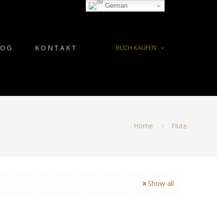
German
LOG
KONTAKT
BUCH KAUFEN
Home
Flute
Show all