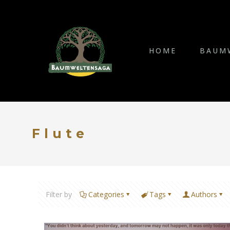
HOME
BAUM
Flute
Filter by
Categories
Tags
Authors