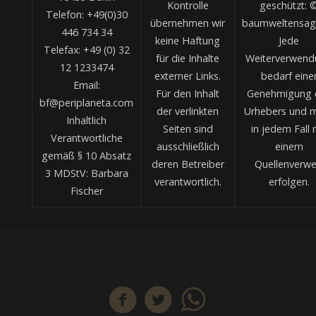
Kontrolle
geschützt: 
Telefon: +49(0)30
übernehmen wir
baumweltensag
446 734 34
keine Haftung
Jede
Telefax: +49 (0) 32
für die Inhalte
Weiterverwend
12 1233474
externer Links.
bedarf eine
Email:
Für den Inhalt
Genehmigung 
bf@periplaneta.com
der verlinkten
Urhebers und 
Inhaltlich
Seiten sind
in jedem Fall 
Verantwortliche
ausschließlich
einem
gemäß § 10 Absatz
deren Betreiber
Quellenverwe
3 MDStV: Barbara
verantwortlich.
erfolgen.
Fischer