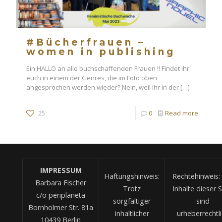
#Bücherfrauen –
women in publishing
Ein HALLO an alle buchschaffenden Frauen !! Findet ihr
euch in einem der Genres, die im Foto oben
angesprochen werden wieder? Nein, weil ihr in der
[…]
25
0
Read more
IMPRESSUM
Haftungshinweis:
Rechtehinweis: 
Barbara Fischer
Trotz
Inhalte dieser S
c/o periplaneta
sorgfältiger
sind
Bornholmer Str. 81a
inhaltlicher
urheberrechtl
10439 Berlin