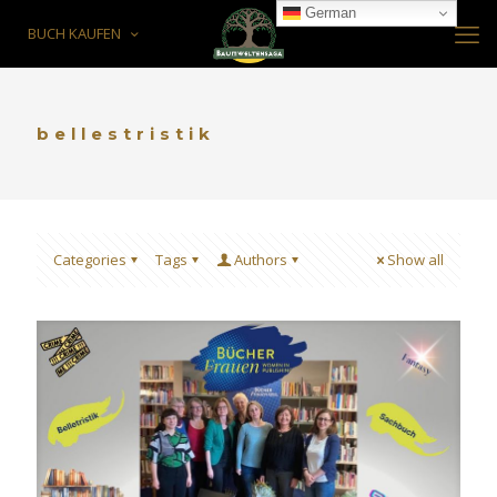
German
BUCH KAUFEN
bellestristik
Categories
Tags
Authors
Show all