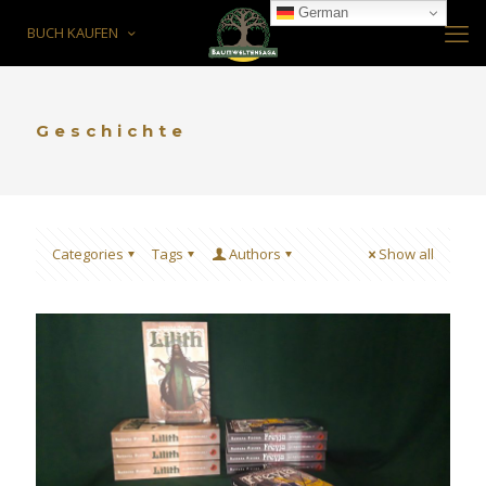
German
BUCH KAUFEN
Geschichte
Categories
Tags
Authors
Show all