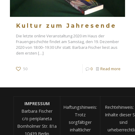
Kultur zum Jahresende
Die letzte online Veranstaltung 2020 im Haus der
Frauengeschichte findet am Samstag, den 19. Dezember
2020 von 18:00–19:30 Uhr statt. Barbara Fischer liest aus
dem ersten
[…]
50
0
Read more
IMPRESSUM
Haftungshinweis:
Rechtehinweis: 
Barbara Fischer
Trotz
Inhalte dieser S
c/o periplaneta
sorgfältiger
sind
Bornholmer Str. 81a
inhaltlicher
urheberrechtl
10439 Berlin