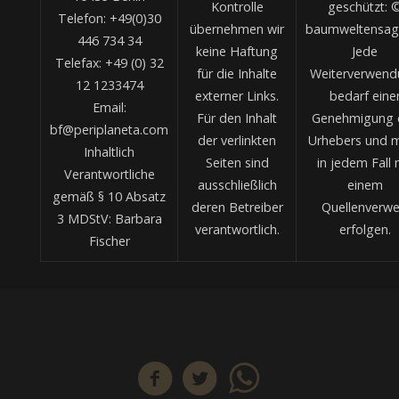
Kontrolle
geschützt: 
Telefon: +49(0)30
übernehmen wir
baumweltensag
446 734 34
keine Haftung
Jede
Telefax: +49 (0) 32
für die Inhalte
Weiterverwend
12 1233474
externer Links.
bedarf eine
Email:
Für den Inhalt
Genehmigung 
bf@periplaneta.com
der verlinkten
Urhebers und 
Inhaltlich
Seiten sind
in jedem Fall 
Verantwortliche
ausschließlich
einem
gemäß § 10 Absatz
deren Betreiber
Quellenverwe
3 MDStV: Barbara
verantwortlich.
erfolgen.
Fischer