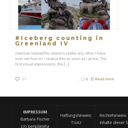
#Iceberg counting in
Greenland IV
(German below)This island is unlike any other I have
ever set foot on. I realise this as soon as I arrive. The
first visual impressions, the
[…]
27
0
Read more
IMPRESSUM
Haftungshinweis:
Rechtehinweis: 
Barbara Fischer
Trotz
Inhalte dieser S
c/o periplaneta