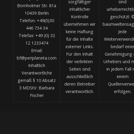
sorgfältiger
sind
Bornholmer Str. 81a
inhaltlicher
urheberrechtl
10439 Berlin
Kontrolle
geschützt: 
Telefon: +49(0)30
übernehmen wir
baumweltensag
446 734 34
keine Haftung
Jede
Telefax: +49 (0) 32
für die Inhalte
Weiterverwend
12 1233474
externer Links.
bedarf eine
Email:
Für den Inhalt
Genehmigung 
bf@periplaneta.com
der verlinkten
Urhebers und 
Inhaltlich
Seiten sind
in jedem Fall 
Verantwortliche
ausschließlich
einem
gemäß § 10 Absatz
deren Betreiber
Quellenverwe
3 MDStV: Barbara
verantwortlich.
erfolgen.
Fischer