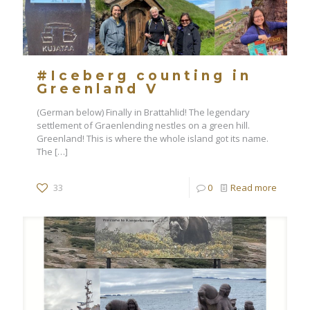
#Iceberg counting in
Greenland V
(German below) Finally in Brattahlid! The legendary
settlement of Graenlending nestles on a green hill.
Greenland! This is where the whole island got its name.
The
[…]
33
0
Read more