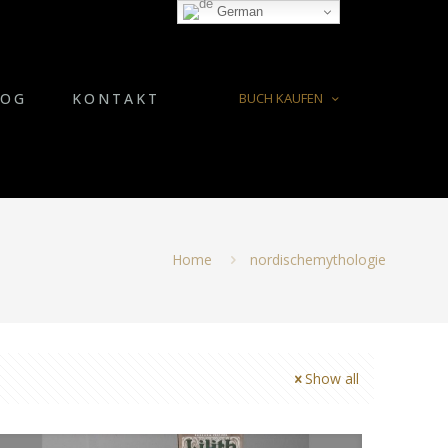
German
LOG
KONTAKT
BUCH KAUFEN
Home
nordischemythologie
Show all