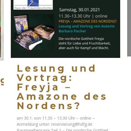
Lesung und
Vortrag:
aga
Freyja –
Amazone des
Nordens?
am 30.1. von 11.30 – 13.30 Uhr – online –
Anmeldung unter: reservierung@hdfg.de
Baumweltensaga Teil 2 – Die nordische Gottheit