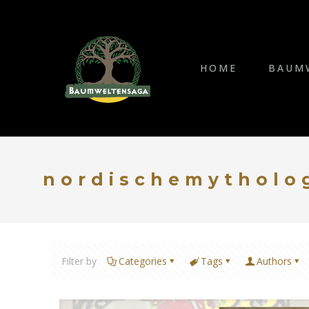
HOME
BAUM
nordischemytholo
Filter by
Categories
Tags
Authors