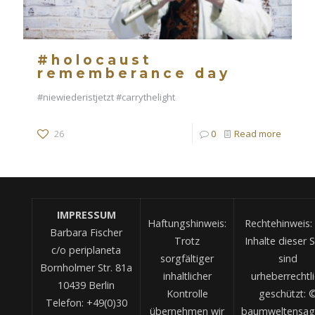
#holocaust
rememberance day
#niewiederistjetzt #carrythelight
26
0
Read more
IMPRESSUM
Haftungshinweis:
Rechtehinweis: 
Barbara Fischer
Trotz
Inhalte dieser S
c/o periplaneta
sorgfältiger
sind
Bornholmer Str. 81a
inhaltlicher
urheberrechtl
10439 Berlin
Kontrolle
geschützt: 
Telefon: +49(0)30
übernehmen wir
baumweltensag