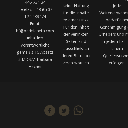
446 734 34
keine Haftung
Jede
Telefax: +49 (0) 32
für die Inhalte
Weiterverwend
12 1233474
externer Links.
bedarf eine
Email:
Für den Inhalt
Genehmigung 
bf@periplaneta.com
der verlinkten
Urhebers und 
Inhaltlich
Seiten sind
in jedem Fall 
Verantwortliche
ausschließlich
einem
gemäß § 10 Absatz
deren Betreiber
Quellenverwe
3 MDStV: Barbara
verantwortlich.
erfolgen.
Fischer