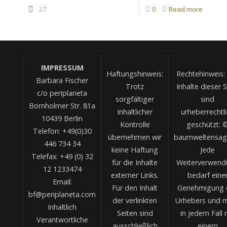
27
0
Read more
IMPRESSUM
Haftungshinweis:
Rechtehinweis: 
Barbara Fischer
Trotz
Inhalte dieser S
c/o periplaneta
sorgfältiger
sind
Bornholmer Str. 81a
inhaltlicher
urheberrechtl
10439 Berlin
Kontrolle
geschützt: 
Telefon: +49(0)30
übernehmen wir
baumweltensag
446 734 34
keine Haftung
Jede
Telefax: +49 (0) 32
für die Inhalte
Weiterverwend
12 1233474
externer Links.
bedarf eine
Email:
Für den Inhalt
Genehmigung 
bf@periplaneta.com
der verlinkten
Urhebers und 
Inhaltlich
Seiten sind
in jedem Fall 
Verantwortliche
ausschließlich
einem