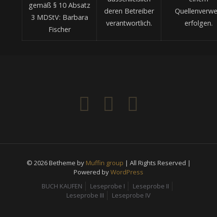
gemäß § 10 Absatz
deren Betreiber
Quellenverwe
3 MDStV: Barbara
verantwortlich.
erfolgen.
Fischer
© 2026 Betheme by
Muffin group
| All Rights Reserved |
Powered by
WordPress
BUCH KAUFEN
Leseprobe I
Leseprobe II
Leseprobe III
Leseprobe IV