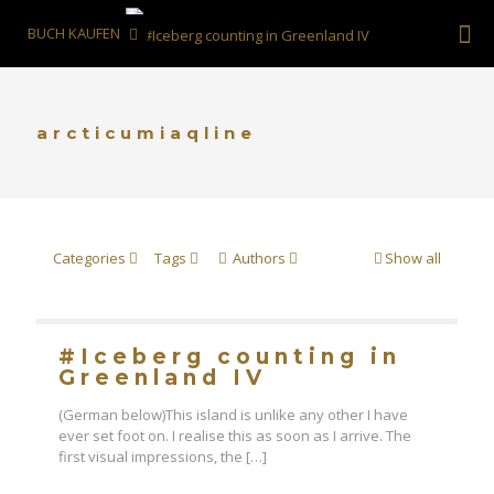
BUCH KAUFEN
arcticumiaqline
Categories
Tags
Authors
Show all
#Iceberg counting in
Greenland IV
(German below)This island is unlike any other I have
ever set foot on. I realise this as soon as I arrive. The
first visual impressions, the
[…]