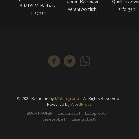
deren Betreiber
Quellenverwe
3 MDStV: Barbara
verantwortlich.
erfolgen.
Fischer
© 2026 Betheme by
Muffin group
| All Rights Reserved |
Powered by
WordPress
BUCH KAUFEN
Leseprobe I
Leseprobe II
Leseprobe III
Leseprobe IV