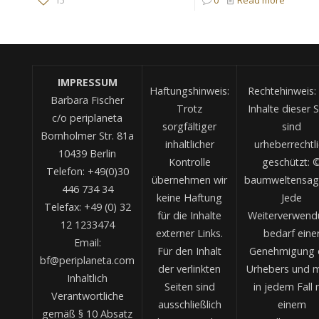
IMPRESSUM
Haftungshinweis:
Rechtehinweis: 
Barbara Fischer
Trotz
Inhalte dieser S
c/o periplaneta
sorgfältiger
sind
Bornholmer Str. 81a
inhaltlicher
urheberrechtl
10439 Berlin
Kontrolle
geschützt: 
Telefon: +49(0)30
übernehmen wir
baumweltensag
446 734 34
keine Haftung
Jede
Telefax: +49 (0) 32
für die Inhalte
Weiterverwend
12 1233474
externer Links.
bedarf eine
Email:
Für den Inhalt
Genehmigung 
bf@periplaneta.com
der verlinkten
Urhebers und 
Inhaltlich
Seiten sind
in jedem Fall 
Verantwortliche
ausschließlich
einem
gemäß § 10 Absatz