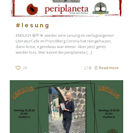
#lesung
ENDLICH 🤩🎊☀️ wieder eine Lesung im verlagseigenen
LiteraturCafe im PrenzlBerg.Corona hat reingehauen,
dann Krise, irgendwas war immer. Aber jetzt gehts
wieder loss. Wer kennt die periplaneta
[…]
26
0
Read more