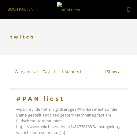
BUCH KAUFEN
twitch
Categories
Tags
Authors
Show all
#PAN liest
@pan_ev_de hat ein großartiges #PanLesefest auf die
Beine gestellt. Hing seit gestern Nachmittag fest am
Bildschirm . Kuckstu hier:
https://www.twitch.tv/videos/1450776788 Samstagmittag
war ich dann selber zu
[…]