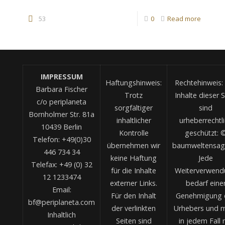
53
0
Read more
IMPRESSUM
Haftungshinweis:
Rechtehinweis: 
Barbara Fischer
Trotz
Inhalte dieser S
c/o periplaneta
sorgfältiger
sind
Bornholmer Str. 81a
inhaltlicher
urheberrechtl
10439 Berlin
Kontrolle
geschützt: 
Telefon: +49(0)30
übernehmen wir
baumweltensag
446 734 34
keine Haftung
Jede
Telefax: +49 (0) 32
für die Inhalte
Weiterverwend
12 1233474
externer Links.
bedarf eine
Email:
Für den Inhalt
Genehmigung 
bf@periplaneta.com
der verlinkten
Urhebers und 
Inhaltlich
Seiten sind
in jedem Fall 