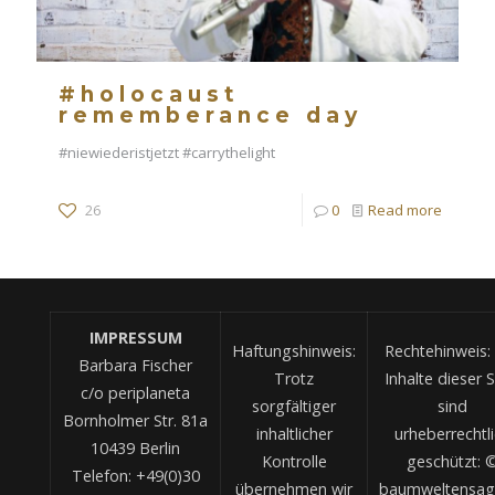
#holocaust
rememberance day
#niewiederistjetzt #carrythelight
26
0
Read more
IMPRESSUM
Haftungshinweis:
Rechtehinweis: 
Barbara Fischer
Trotz
Inhalte dieser S
c/o periplaneta
sorgfältiger
sind
Bornholmer Str. 81a
inhaltlicher
urheberrechtl
10439 Berlin
Kontrolle
geschützt: 
Telefon: +49(0)30
übernehmen wir
baumweltensag