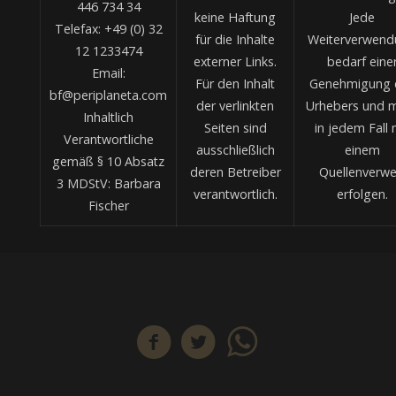
446 734 34
keine Haftung
Jede
Telefax: +49 (0) 32
für die Inhalte
Weiterverwend
12 1233474
externer Links.
bedarf eine
Email:
Für den Inhalt
Genehmigung 
bf@periplaneta.com
der verlinkten
Urhebers und 
Inhaltlich
Seiten sind
in jedem Fall 
Verantwortliche
ausschließlich
einem
gemäß § 10 Absatz
deren Betreiber
Quellenverwe
3 MDStV: Barbara
verantwortlich.
erfolgen.
Fischer