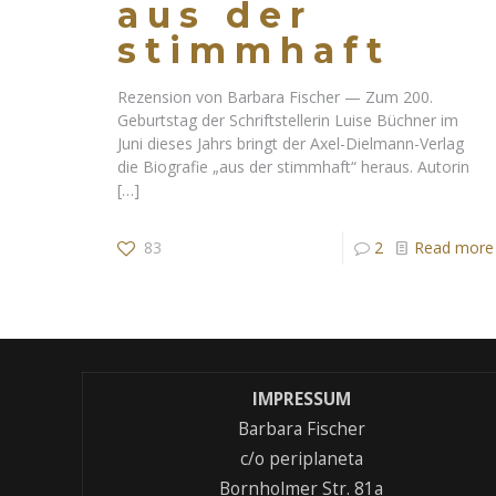
aus der
stimmhaft
Rezension von Barbara Fischer — Zum 200.
Geburtstag der Schriftstellerin Luise Büchner im
Juni dieses Jahrs bringt der Axel-Dielmann-Verlag
die Biografie „aus der stimmhaft“ heraus. Autorin
[…]
83
2
Read more
IMPRESSUM
Barbara Fischer
c/o periplaneta
Bornholmer Str. 81a