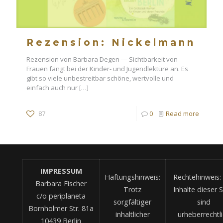
Rezension: Nickelmann
Rezension von Barbara Degen — Sichtbarkeit von
Frauen fängt bei der Kinder- und Jugendlektüre an. Es
gibt so viele unbestreitbar schöne, wertvolle und
einfach auch nur
[…]
87
0
Read more
IMPRESSUM
Haftungshinweis:
Rechtehinweis: 
Barbara Fischer
Trotz
Inhalte dieser S
c/o periplaneta
sorgfältiger
sind
Bornholmer Str. 81a
inhaltlicher
urheberrechtl
10439 Berlin