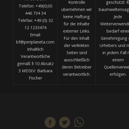
Kontrolle
geschützt: 
Telefon: +49(0)30
übernehmen wir
baumweltensag
446 734 34
keine Haftung
Jede
Telefax: +49 (0) 32
für die Inhalte
Weiterverwend
12 1233474
externer Links.
bedarf eine
Email:
Für den Inhalt
Genehmigung 
bf@periplaneta.com
der verlinkten
Urhebers und 
Inhaltlich
Seiten sind
in jedem Fall 
Verantwortliche
ausschließlich
einem
gemäß § 10 Absatz
deren Betreiber
Quellenverwe
3 MDStV: Barbara
verantwortlich.
erfolgen.
Fischer