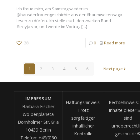
Ich freue mich, am Samstag wieder im
@hausderfrauengeschichte aus der #baumweltensaga
lesen zu dürfen. Ich stelle euch den zweiten Band
#freyja vor, und werde im Vortrag
[…]
28
0
Read more
1
2
3
4
5
6
Next page
IMPRESSUM
Haftungshinweis:
Rechtehinweis: 
Barbara Fischer
Trotz
Inhalte dieser S
c/o periplaneta
sorgfältiger
sind
Bornholmer Str. 81a
inhaltlicher
urheberrechtl
10439 Berlin
Kontrolle
geschützt: 
Telefon: +49(0)30