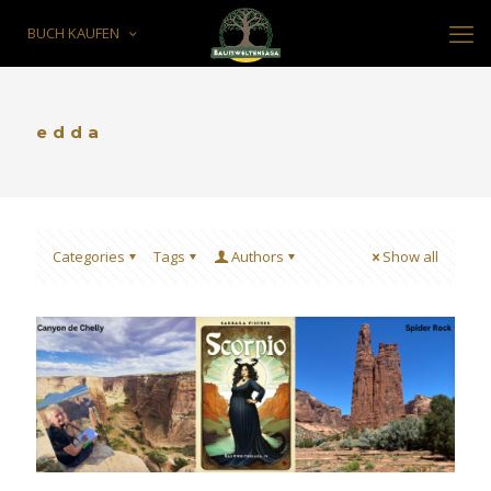
BUCH KAUFEN
edda
Categories
Tags
Authors
Show all