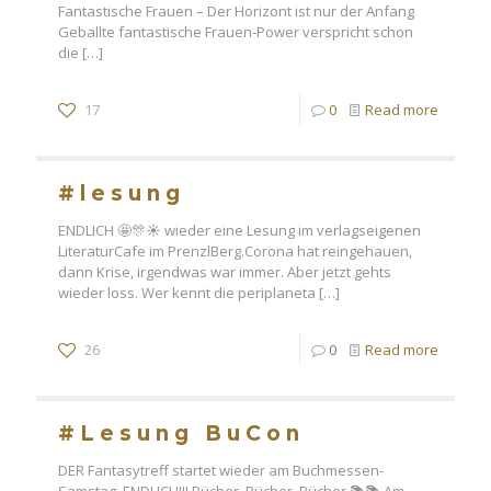
Fantastische Frauen – Der Horizont ist nur der Anfang
Geballte fantastische Frauen-Power verspricht schon
die
[…]
17
0
Read more
#lesung
ENDLICH 🤩🎊☀️ wieder eine Lesung im verlagseigenen
LiteraturCafe im PrenzlBerg.Corona hat reingehauen,
dann Krise, irgendwas war immer. Aber jetzt gehts
wieder loss. Wer kennt die periplaneta
[…]
26
0
Read more
#Lesung BuCon
DER Fantasytreff startet wieder am Buchmessen-