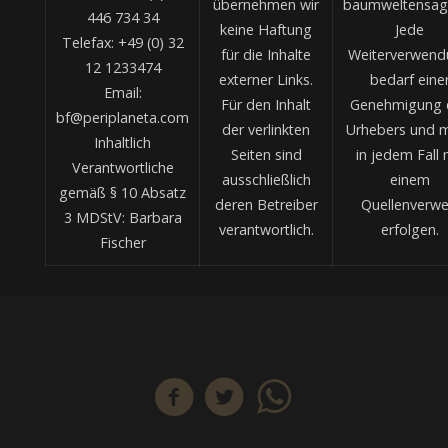
übernehmen wir
baumweltensag
446 734 34
keine Haftung
Jede
Telefax: +49 (0) 32
für die Inhalte
Weiterverwend
12 1233474
externer Links.
bedarf eine
Email:
Für den Inhalt
Genehmigung 
bf@periplaneta.com
der verlinkten
Urhebers und 
Inhaltlich
Seiten sind
in jedem Fall 
Verantwortliche
ausschließlich
einem
gemäß § 10 Absatz
deren Betreiber
Quellenverwe
3 MDStV: Barbara
verantwortlich.
erfolgen.
Fischer