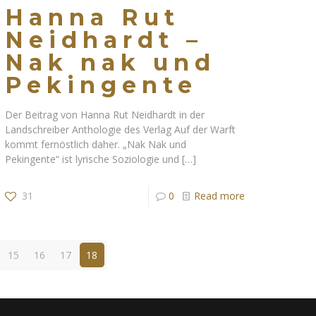
Hanna Rut
Neidhardt –
Nak nak und
Pekingente
Der Beitrag von Hanna Rut Neidhardt in der
Landschreiber Anthologie des Verlag Auf der Warft
kommt fernöstlich daher. „Nak Nak und
Pekingente“ ist lyrische Soziologie und
[…]
31
0
Read more
15
16
17
18