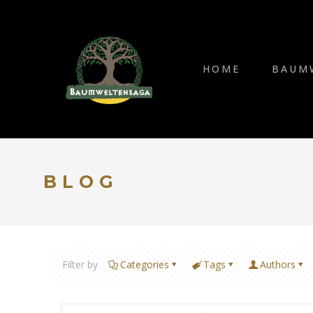
HOME
BAUM
BLOG
Filter by
Categories
Tags
Authors