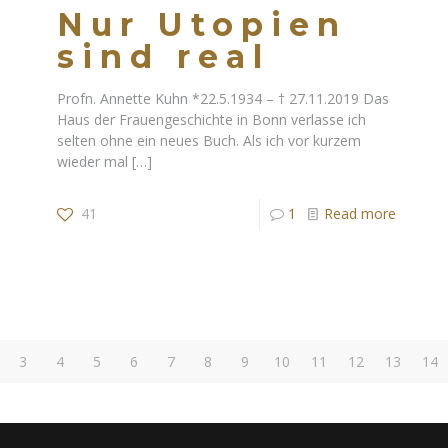
Nur Utopien
sind real
Profn. Annette Kuhn *22.5.1934 – † 27.11.2019 Das
Haus der Frauengeschichte in Bonn verlasse ich
selten ohne ein neues Buch. Als ich vor kurzem
wieder mal
[…]
41
1
Read more
3
4
5
6
7
8
9
10
11
12
13
14